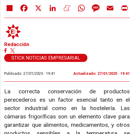
Share
Facebook
X
LinkedIn
Meneame
WhatsApp
Message
Email
Pr
Redacción
STICK NOTICIAS EMPRESARIAL
Publicado: 27/01/2025 ·
19:41
Actualizado: 27/01/2025 · 19:41
La correcta conservación de productos
perecederos es un factor esencial tanto en el
sector industrial como en la hostelería. Las
cámaras frigoríficas son un elemento clave para
garantizar que alimentos, medicamentos, y otros
productos sensibles a la temperatura se