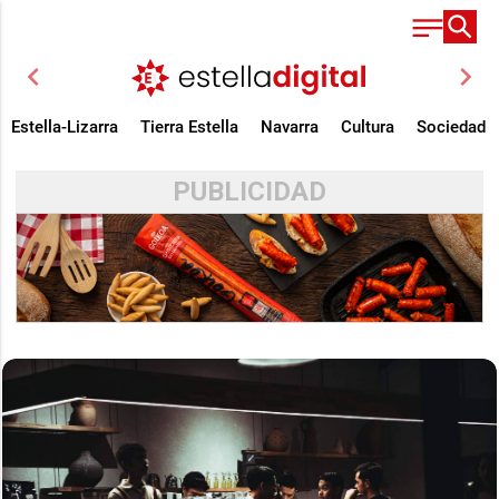
chevron_left
chevron_right
Estella-Lizarra
Tierra Estella
Navarra
Cultura
Sociedad
PUBLICIDAD