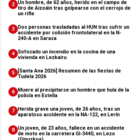
Un hombre, de 62 años, herido en el campo de
2
tiro de Aizoáin tras golpearse con el cerrojo de
un rifle
​Dos personas trasladadas al HUN tras sufrir un
3
accidente por colisión frontolateral en la N-
240-A en Sarasa
Sofocado un incendio en la cocina de una
4
vivienda en Lezkairu
[Santa Ana 2026] Resumen de las fiestas de
5
Tudela 2026
Muere al precipitarse un hombre que huía de la
6
policía en Estella
Herida grave una joven, de 26 años, tras un
7
aparatoso accidente en la NA-122, en Lerín
Un joven, de 23 años, fallece en un accidente
8
de moto en la carretera GI-3440, en Lezo
(Gipuzkoa)