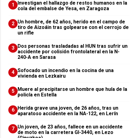
Investigan el hallazgo de restos humanos en la
1
cola del embalse de Yesa, en Zaragoza
Un hombre, de 62 años, herido en el campo de
2
tiro de Aizoáin tras golpearse con el cerrojo de
un rifle
​Dos personas trasladadas al HUN tras sufrir un
3
accidente por colisión frontolateral en la N-
240-A en Sarasa
Sofocado un incendio en la cocina de una
4
vivienda en Lezkairu
Muere al precipitarse un hombre que huía de la
5
policía en Estella
Herida grave una joven, de 26 años, tras un
6
aparatoso accidente en la NA-122, en Lerín
Un joven, de 23 años, fallece en un accidente
7
de moto en la carretera GI-3440, en Lezo
(Gipuzkoa)