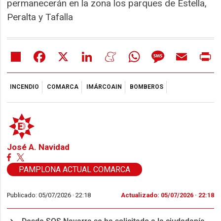
permanecerán en la zona los parques de Estella,
Peralta y Tafalla
Share
Facebook
X
LinkedIn
Meneame
WhatsApp
Message
Email
Pr
INCENDIO
COMARCA
IMÁRCOAIN
BOMBEROS
José A. Navidad
PAMPLONA ACTUAL COMARCA
Publicado: 05/07/2026 ·
22:18
Actualizado: 05/07/2026 · 22:18