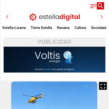
chevron_left
chevron_right
Estella-Lizarra
Tierra Estella
Navarra
Cultura
Sociedad
PUBLICIDAD