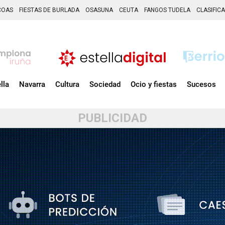
COAS
FIESTAS DE BURLADA
OSASUNA
CEUTA
FANGOS TUDELA
CLASIFIC
lla
Navarra
Cultura
Sociedad
Ocio y fiestas
Sucesos
PUBLICIDAD