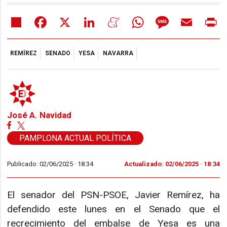
Share
Facebook
X
LinkedIn
Meneame
WhatsApp
Message
Email
Pr
REMÍREZ
SENADO
YESA
NAVARRA
José A. Navidad
PAMPLONA ACTUAL POLÍTICA
Publicado: 02/06/2025 ·
18:34
Actualizado: 02/06/2025 · 18:34
El senador del PSN-PSOE, Javier Remírez, ha
defendido este lunes en el Senado que el
recrecimiento del embalse de Yesa es una