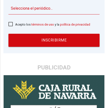
▼
Acepto los
términos de uso
y la
política de privacidad
INSCRIBIRME
PUBLICIDAD