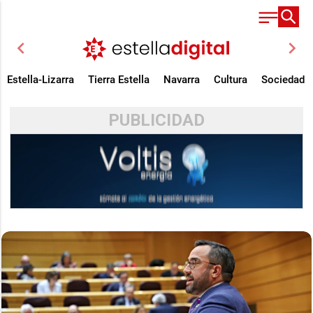
chevron_left
chevron_right
Estella-Lizarra
Tierra Estella
Navarra
Cultura
Sociedad
PUBLICIDAD