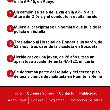
en la AP-15, en Pueyo
Un camión se sale de la vía en la AP-15 a la
4
altura de Olóriz y el conductor resulta herido
Muere al precipitarse un hombre que huía de la
5
policía en Estella
Trasladado al Hospital de Donostia un varón, de
6
52 años, tras caer de la bicicleta en Goizueta
Herida grave una joven, de 26 años, tras un
7
aparatoso accidente en la NA-122, en Lerín
Se derrumba parte del tejado y del tercer piso
8
de una vivienda deshabitada en Puente la Reina
Inicio
Quiénes Somos
Contacto
Publicidad
Aviso Legal
Cookies
Seguridad
Protección De Datos