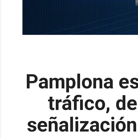
Pamplona est
tráfico, d
señalización