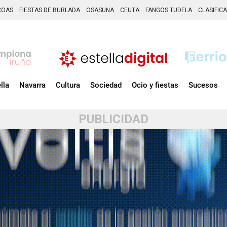
COAS
FIESTAS DE BURLADA
OSASUNA
CEUTA
FANGOS TUDELA
CLASIFIC
lla
Navarra
Cultura
Sociedad
Ocio y fiestas
Sucesos
PUBLICIDAD