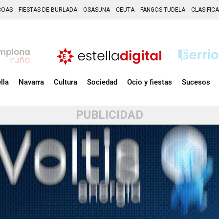
COAS
FIESTAS DE BURLADA
OSASUNA
CEUTA
FANGOS TUDELA
CLASIFIC
lla
Navarra
Cultura
Sociedad
Ocio y fiestas
Sucesos
PUBLICIDAD