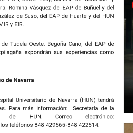
arra; Romina Vásquez del EAP de Buñuel y del
onzález de Suso, del EAP de Huarte y del HUN
MIR y EIR.
 de Tudela Oeste; Begoña Cano, del EAP de
zpilagaña expondrán sus experiencias como
rio de Navarra
pital Universitario de Navarra (HUN) tendrá
as. Para más información: Secretaría de la
ada del HUN. Correo electrónico:
 los teléfonos 848 429565-848 422514.