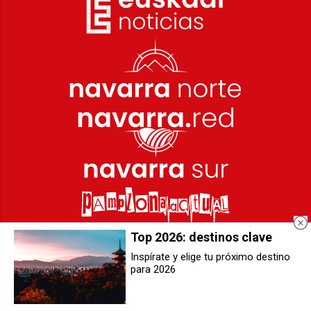
Top 2026: destinos clave
Inspírate y elige tu próximo destino
para 2026
El Gobierno de Navarra reivindica
Las bodegas europeas apoyan el
la Constitución como base para
acuerdo UE-MERCOSUR y
avanzar en un Estado plural,
subrayan su importancia para
descentralizado y solidario
abrir nuevos mercados