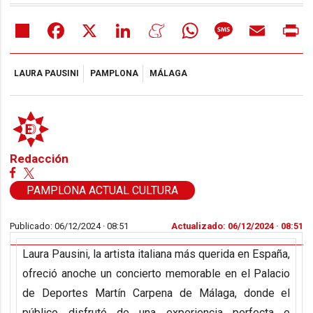
Share
Facebook
X
LinkedIn
Meneame
WhatsApp
Message
Email
Pr
LAURA PAUSINI
PAMPLONA
MÁLAGA
Redacción
PAMPLONA ACTUAL CULTURA
Publicado: 06/12/2024 ·
08:51
Actualizado: 06/12/2024 · 08:51
Laura Pausini, la artista italiana más querida en España,
ofreció anoche un concierto memorable en el Palacio
de Deportes Martín Carpena de Málaga, donde el
público disfrutó de una experiencia perfecta e