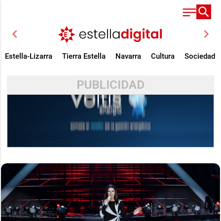
chevron_left
chevron_right
Estella-Lizarra
Tierra Estella
Navarra
Cultura
Sociedad
PUBLICIDAD