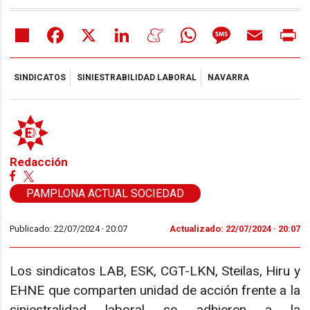
Share
Facebook
X
LinkedIn
Meneame
WhatsApp
Message
Email
Pr
SINDICATOS
SINIESTRABILIDAD LABORAL
NAVARRA
Redacción
PAMPLONA ACTUAL SOCIEDAD
Publicado: 22/07/2024 ·
20:07
Actualizado: 22/07/2024 · 20:07
Los sindicatos LAB, ESK, CGT-LKN, Steilas, Hiru y
EHNE que comparten unidad de acción frente a la
siniestralidad laboral se adhieren a la