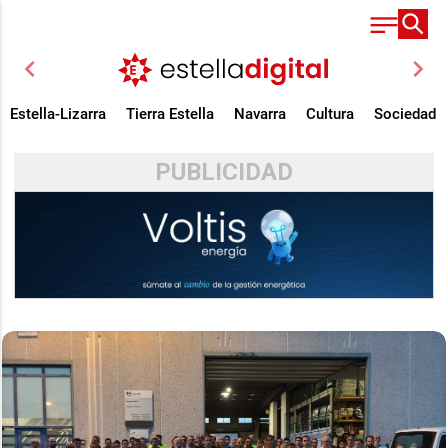
chevron_left
chevron_right
Estella-Lizarra
Tierra Estella
Navarra
Cultura
Sociedad
PUBLICIDAD