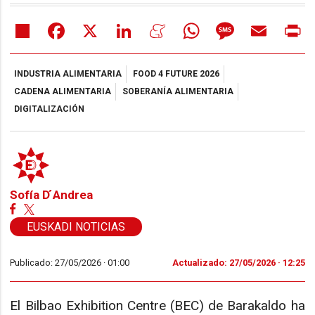
Share
Facebook
X
LinkedIn
Meneame
WhatsApp
Message
Email
Pr
INDUSTRIA ALIMENTARIA
FOOD 4 FUTURE 2026
CADENA ALIMENTARIA
SOBERANÍA ALIMENTARIA
DIGITALIZACIÓN
Sofía D ́Andrea
EUSKADI NOTICIAS
Publicado: 27/05/2026 ·
01:00
Actualizado: 27/05/2026 · 12:25
El Bilbao Exhibition Centre (BEC) de Barakaldo ha