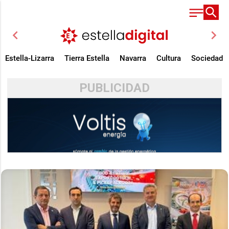
chevron_left
chevron_right
Estella-Lizarra
Tierra Estella
Navarra
Cultura
Sociedad
PUBLICIDAD