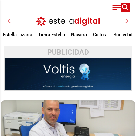
chevron_left
chevron_right
Estella-Lizarra
Tierra Estella
Navarra
Cultura
Sociedad
PUBLICIDAD