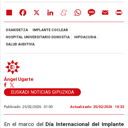
Share
Facebook
X
LinkedIn
Meneame
WhatsApp
Message
Email
Pr
OSAKIDETZA
IMPLANTE COCLEAR
HOSPITAL UNIVERSITARIO DONOSTIA
HIPOACUSIA
SALUD AUDITIVA.
Ángel Ugarte
EUSKADI NOTICIAS GIPUZKOA
Publicado: 25/02/2026 ·
01:00
Actualizado: 25/02/2026 · 10:33
En el marco del
Día Internacional del Implante