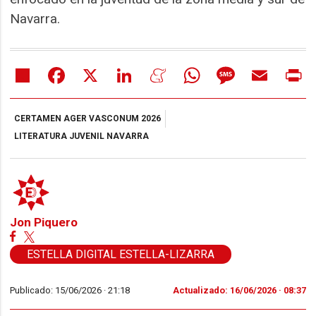
Navarra.
Share
Facebook
X
LinkedIn
Meneame
WhatsApp
Message
Email
Pr
CERTAMEN AGER VASCONUM 2026
LITERATURA JUVENIL NAVARRA
Jon Piquero
ESTELLA DIGITAL ESTELLA-LIZARRA
Publicado: 15/06/2026 ·
21:18
Actualizado: 16/06/2026 · 08:37