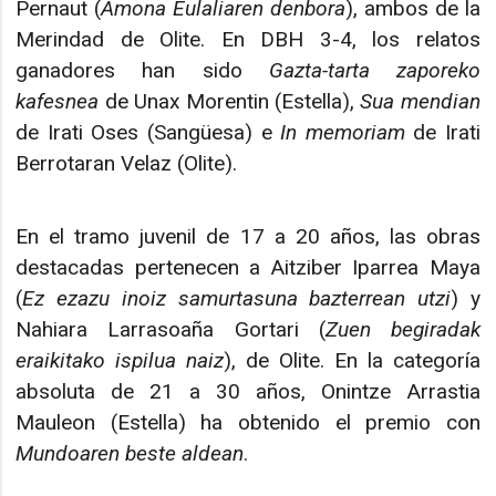
Pernaut (
Amona Eulaliaren denbora
), ambos de la
Merindad de Olite. En DBH 3-4, los relatos
ganadores han sido
Gazta-tarta zaporeko
kafesnea
de Unax Morentin (Estella),
Sua mendian
de Irati Oses (Sangüesa) e
In memoriam
de Irati
Berrotaran Velaz (Olite).
En el tramo juvenil de 17 a 20 años, las obras
destacadas pertenecen a Aitziber Iparrea Maya
(
Ez ezazu inoiz samurtasuna bazterrean utzi
) y
Nahiara Larrasoaña Gortari (
Zuen begiradak
eraikitako ispilua naiz
), de Olite. En la categoría
absoluta de 21 a 30 años, Onintze Arrastia
Mauleon (Estella) ha obtenido el premio con
Mundoaren beste aldean
.