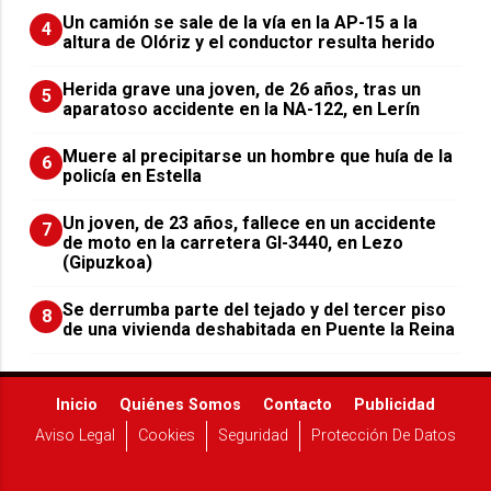
Un camión se sale de la vía en la AP-15 a la
4
altura de Olóriz y el conductor resulta herido
Herida grave una joven, de 26 años, tras un
5
aparatoso accidente en la NA-122, en Lerín
Muere al precipitarse un hombre que huía de la
6
policía en Estella
Un joven, de 23 años, fallece en un accidente
7
de moto en la carretera GI-3440, en Lezo
(Gipuzkoa)
Se derrumba parte del tejado y del tercer piso
8
de una vivienda deshabitada en Puente la Reina
Inicio
Quiénes Somos
Contacto
Publicidad
Aviso Legal
Cookies
Seguridad
Protección De Datos