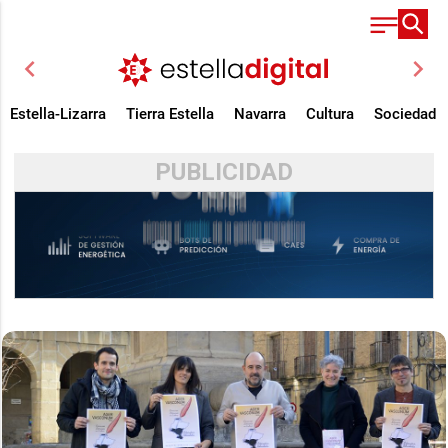
chevron_left
chevron_right
Estella-Lizarra
Tierra Estella
Navarra
Cultura
Sociedad
PUBLICIDAD