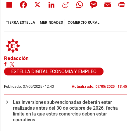
Share
Facebook
X
LinkedIn
Meneame
WhatsApp
Message
Email
Pr
TIERRA ESTELLA
MERINDADES
COMERCIO RURAL
Redacción
ESTELLA DIGITAL ECONOMÍA Y EMPLEO
Publicado: 07/05/2025 ·
12:40
Actualizado: 07/05/2025 · 13:45
Las inversiones subvencionadas deberán estar
realizadas antes del 30 de octubre de 2026, fecha
límite en la que estos comercios deben estar
operativos