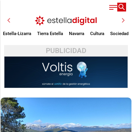
chevron_left
chevron_right
Estella-Lizarra
Tierra Estella
Navarra
Cultura
Sociedad
PUBLICIDAD