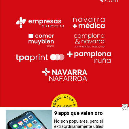
9 apps que valen oro
No son populares, pero sí
extraordinariamente útiles