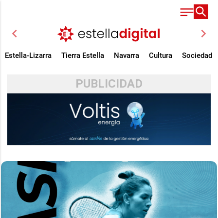
chevron_left
chevron_right
Estella-Lizarra
Tierra Estella
Navarra
Cultura
Sociedad
PUBLICIDAD