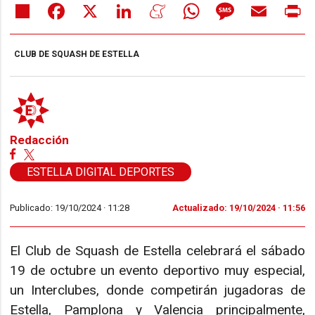
Share
Facebook
X
LinkedIn
Meneame
WhatsApp
Message
Email
Pr
CLUB DE SQUASH DE ESTELLA
Redacción
ESTELLA DIGITAL DEPORTES
Publicado: 19/10/2024 ·
11:28
Actualizado: 19/10/2024 · 11:56
El Club de Squash de Estella celebrará el sábado
19 de octubre un evento deportivo muy especial,
un Interclubes, donde competirán jugadoras de
Estella, Pamplona y Valencia principalmente,