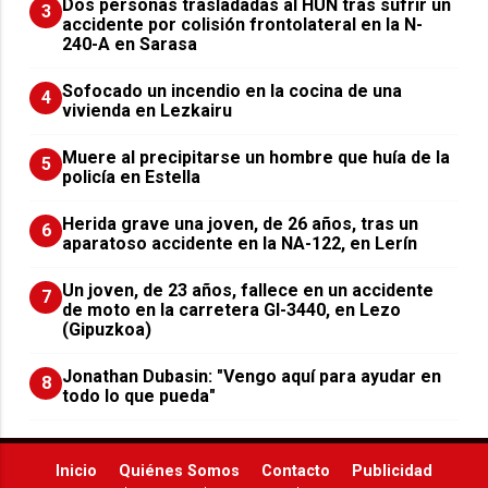
​Dos personas trasladadas al HUN tras sufrir un
3
accidente por colisión frontolateral en la N-
240-A en Sarasa
Sofocado un incendio en la cocina de una
4
vivienda en Lezkairu
Muere al precipitarse un hombre que huía de la
5
policía en Estella
Herida grave una joven, de 26 años, tras un
6
aparatoso accidente en la NA-122, en Lerín
Un joven, de 23 años, fallece en un accidente
7
de moto en la carretera GI-3440, en Lezo
(Gipuzkoa)
Jonathan Dubasin: "Vengo aquí para ayudar en
8
todo lo que pueda"
Inicio
Quiénes Somos
Contacto
Publicidad