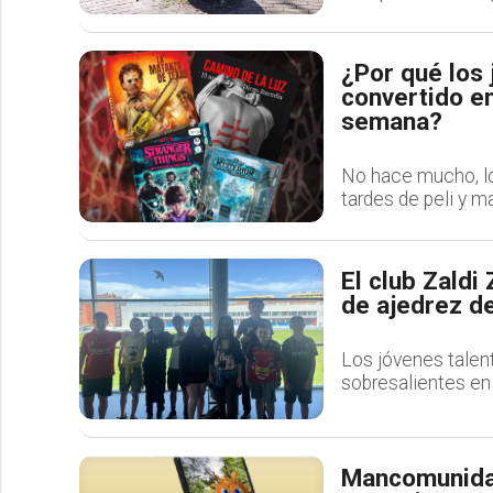
¿Por qué los 
convertido en
semana?
No hace mucho, los
tardes de peli y m
El club Zaldi
de ajedrez d
Los jóvenes talent
sobresalientes en 
Mancomunida