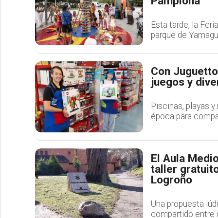
Pamplona
Esta tarde, la Fer
parque de Yamagu
Con Juguettos
juegos y dive
Piscinas, playas y
época para compar
El Aula Medio
taller gratui
Logroño
Una propuesta lúdic
compartido entre 