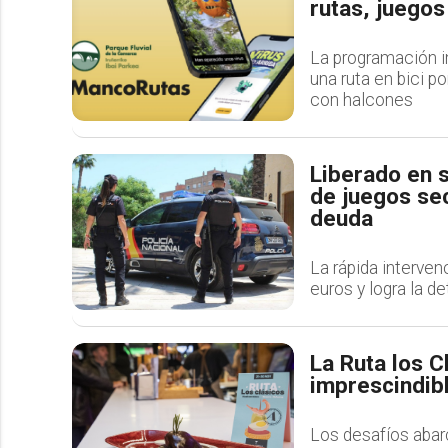
rutas, juegos
La programación i
una ruta en bici po
con halcones
Liberado en s
de juegos se
deuda
La rápida interven
euros y logra la d
La Ruta los C
imprescindib
Los desafíos abar