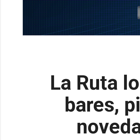
La Ruta l
bares, p
noveda