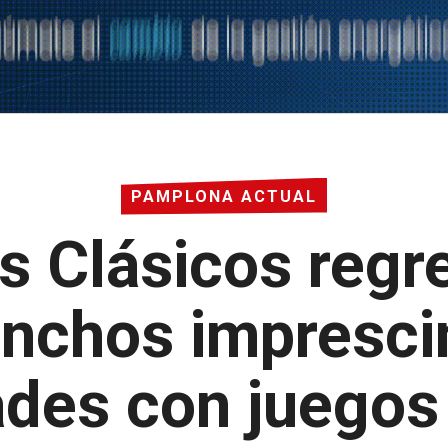
PAMPLONA ACTUAL
os Clásicos regr
inchos impresci
des con juegos 