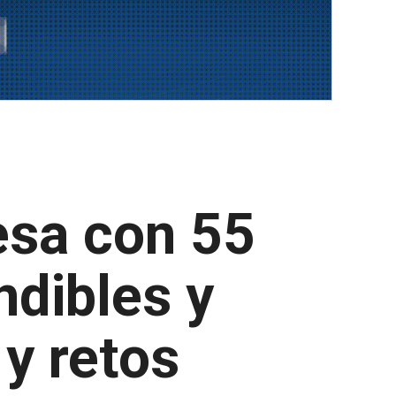
esa con 55
ndibles y
y retos