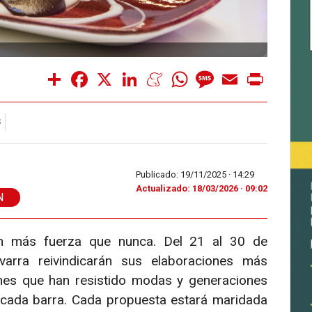
Share
Facebook
X
LinkedIn
Meneame
WhatsApp
Message
Email
Print
S
Publicado: 19/11/2025 ·
14:29
Actualizado: 18/03/2026 · 09:02
N
on más fuerza que nunca. Del 21 al 30 de
arra reivindicarán sus elaboraciones más
nes que han resistido modas y generaciones
 cada barra. Cada propuesta estará maridada