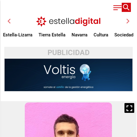
chevron_left
chevron_right
Estella-Lizarra
Tierra Estella
Navarra
Cultura
Sociedad
PUBLICIDAD