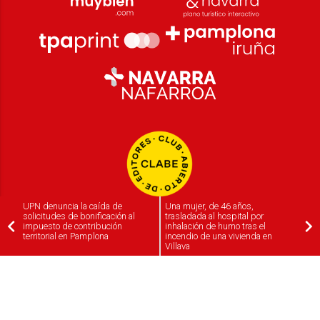
UPN denuncia la caída de
Una mujer, de 46 años,
solicitudes de bonificación al
trasladada al hospital por
impuesto de contribución
inhalación de humo tras el
territorial en Pamplona
incendio de una vivienda en
Villava
2026
© Grupo Comunikaze