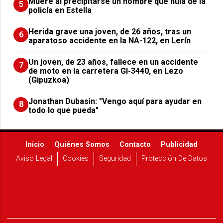
Muere al precipitarse un hombre que huía de la
5
policía en Estella
Herida grave una joven, de 26 años, tras un
6
aparatoso accidente en la NA-122, en Lerín
Un joven, de 23 años, fallece en un accidente
7
de moto en la carretera GI-3440, en Lezo
(Gipuzkoa)
Jonathan Dubasin: "Vengo aquí para ayudar en
8
todo lo que pueda"
Inicio
Quiénes Somos
Contacto
Publicidad
Aviso Legal
Cookies
Seguridad
Protección De Datos