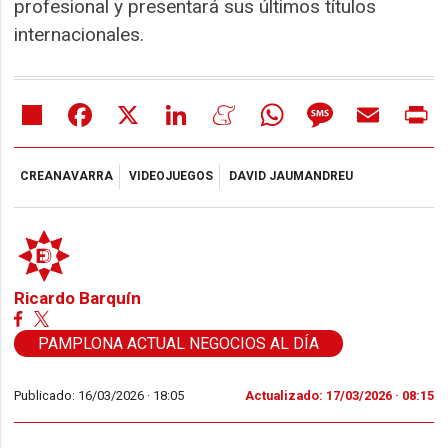
profesional y presentará sus últimos títulos
internacionales.
Share
Facebook
X
LinkedIn
Meneame
WhatsApp
Message
Email
Pr
CREANAVARRA
VIDEOJUEGOS
DAVID JAUMANDREU
Ricardo Barquín
PAMPLONA ACTUAL NEGOCIOS AL DÍA
Publicado: 16/03/2026 ·
18:05
Actualizado: 17/03/2026 · 08:15