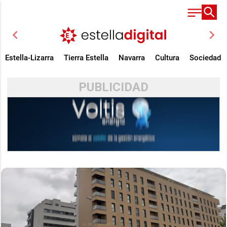
chevron_left
chevron_right
Estella-Lizarra
Tierra Estella
Navarra
Cultura
Sociedad
PUBLICIDAD