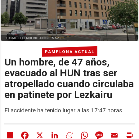
LUGAR DEL CONCIERTO -
GOOGLE MAPS
PAMPLONA ACTUAL
Un hombre, de 47 años,
evacuado al HUN tras ser
atropellado cuando circulaba
en patinete por Lezkairu
El accidente ha tenido lugar a las 17:47 horas.
Share
Facebook
X
LinkedIn
Meneame
WhatsApp
Message
Email
Pr