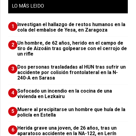
LO
MÁS LEIDO
Investigan el hallazgo de restos humanos en la
1
cola del embalse de Yesa, en Zaragoza
Un hombre, de 62 años, herido en el campo de
2
tiro de Aizoáin tras golpearse con el cerrojo de
un rifle
​Dos personas trasladadas al HUN tras sufrir un
3
accidente por colisión frontolateral en la N-
240-A en Sarasa
Sofocado un incendio en la cocina de una
4
vivienda en Lezkairu
Muere al precipitarse un hombre que huía de la
5
policía en Estella
Herida grave una joven, de 26 años, tras un
6
aparatoso accidente en la NA-122, en Lerín