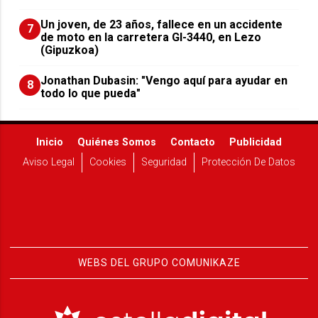
Un joven, de 23 años, fallece en un accidente
7
de moto en la carretera GI-3440, en Lezo
(Gipuzkoa)
Jonathan Dubasin: "Vengo aquí para ayudar en
8
todo lo que pueda"
Inicio
Quiénes Somos
Contacto
Publicidad
Aviso Legal
Cookies
Seguridad
Protección De Datos
WEBS DEL GRUPO COMUNIKAZE