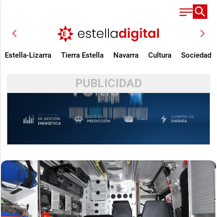
chevron_left
chevron_right
Estella-Lizarra
Tierra Estella
Navarra
Cultura
Sociedad
PUBLICIDAD