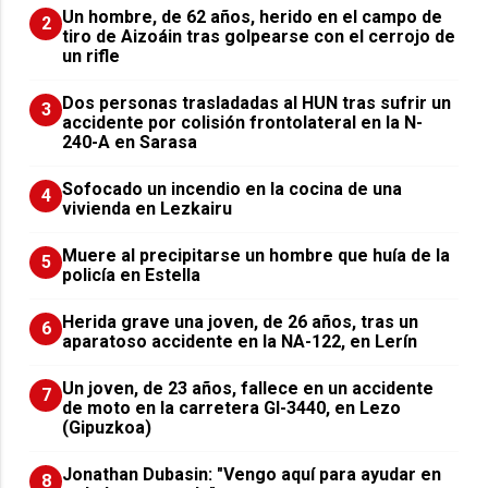
Un hombre, de 62 años, herido en el campo de
2
tiro de Aizoáin tras golpearse con el cerrojo de
un rifle
​Dos personas trasladadas al HUN tras sufrir un
3
accidente por colisión frontolateral en la N-
240-A en Sarasa
Sofocado un incendio en la cocina de una
4
vivienda en Lezkairu
Muere al precipitarse un hombre que huía de la
5
policía en Estella
Herida grave una joven, de 26 años, tras un
6
aparatoso accidente en la NA-122, en Lerín
Un joven, de 23 años, fallece en un accidente
7
de moto en la carretera GI-3440, en Lezo
(Gipuzkoa)
Jonathan Dubasin: "Vengo aquí para ayudar en
8