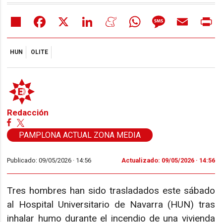
Share
Facebook
X
LinkedIn
Meneame
WhatsApp
Message
Email
Pr
HUN
OLITE
Redacción
PAMPLONA ACTUAL ZONA MEDIA
Publicado: 09/05/2026 ·
14:56
Actualizado: 09/05/2026 · 14:56
Tres hombres han sido trasladados este sábado
al Hospital Universitario de Navarra (HUN) tras
inhalar humo durante el incendio de una vivienda