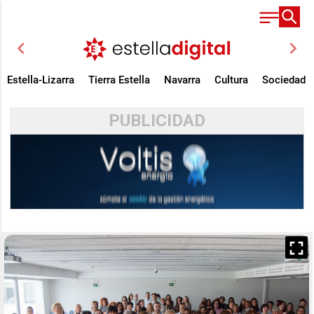
chevron_left
chevron_right
Estella-Lizarra
Tierra Estella
Navarra
Cultura
Sociedad
PUBLICIDAD