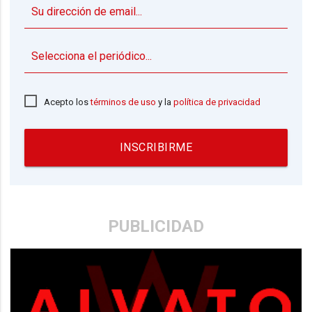
▼
Acepto los
términos de uso
y la
política de privacidad
INSCRIBIRME
PUBLICIDAD