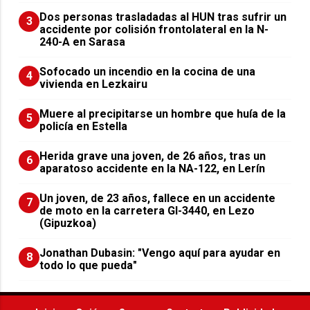
​Dos personas trasladadas al HUN tras sufrir un
3
accidente por colisión frontolateral en la N-
240-A en Sarasa
Sofocado un incendio en la cocina de una
4
vivienda en Lezkairu
Muere al precipitarse un hombre que huía de la
5
policía en Estella
Herida grave una joven, de 26 años, tras un
6
aparatoso accidente en la NA-122, en Lerín
Un joven, de 23 años, fallece en un accidente
7
de moto en la carretera GI-3440, en Lezo
(Gipuzkoa)
Jonathan Dubasin: "Vengo aquí para ayudar en
8
todo lo que pueda"