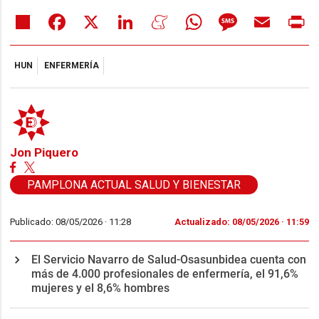
Share
Facebook
X
LinkedIn
Meneame
WhatsApp
Message
Email
Pr
HUN
ENFERMERÍA
Jon Piquero
PAMPLONA ACTUAL SALUD Y BIENESTAR
Publicado: 08/05/2026 ·
11:28
Actualizado: 08/05/2026 · 11:59
El Servicio Navarro de Salud-Osasunbidea cuenta con
más de 4.000 profesionales de enfermería, el 91,6%
mujeres y el 8,6% hombres