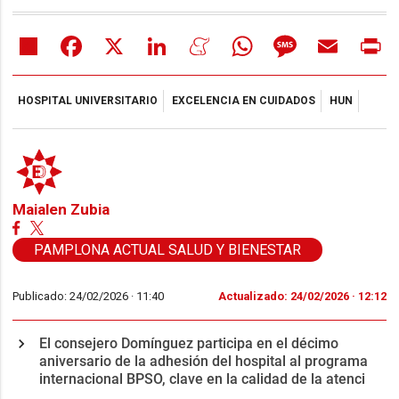
Share
Facebook
X
LinkedIn
Meneame
WhatsApp
Message
Email
Pr
HOSPITAL UNIVERSITARIO
EXCELENCIA EN CUIDADOS
HUN
Maialen Zubia
PAMPLONA ACTUAL SALUD Y BIENESTAR
Publicado: 24/02/2026 ·
11:40
Actualizado: 24/02/2026 · 12:12
El consejero Domínguez participa en el décimo
aniversario de la adhesión del hospital al programa
internacional BPSO, clave en la calidad de la atenci