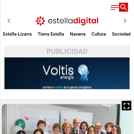
chevron_left
chevron_right
Estella-Lizarra
Tierra Estella
Navarra
Cultura
Sociedad
PUBLICIDAD