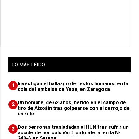
LO
MÁS LEIDO
Investigan el hallazgo de restos humanos en la
1
cola del embalse de Yesa, en Zaragoza
Un hombre, de 62 años, herido en el campo de
2
tiro de Aizoáin tras golpearse con el cerrojo de
un rifle
​Dos personas trasladadas al HUN tras sufrir un
3
accidente por colisión frontolateral en la N-
240-A en Sarasa