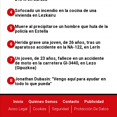
Sofocado un incendio en la cocina de una
4
vivienda en Lezkairu
Muere al precipitarse un hombre que huía de la
5
policía en Estella
Herida grave una joven, de 26 años, tras un
6
aparatoso accidente en la NA-122, en Lerín
Un joven, de 23 años, fallece en un accidente
7
de moto en la carretera GI-3440, en Lezo
(Gipuzkoa)
Jonathan Dubasin: "Vengo aquí para ayudar en
8
todo lo que pueda"
Inicio
Quiénes Somos
Contacto
Publicidad
Aviso Legal
Cookies
Seguridad
Protección De Datos