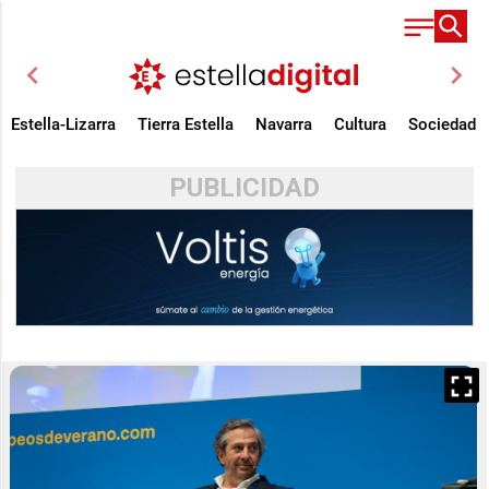
chevron_left
chevron_right
Estella-Lizarra
Tierra Estella
Navarra
Cultura
Sociedad
PUBLICIDAD