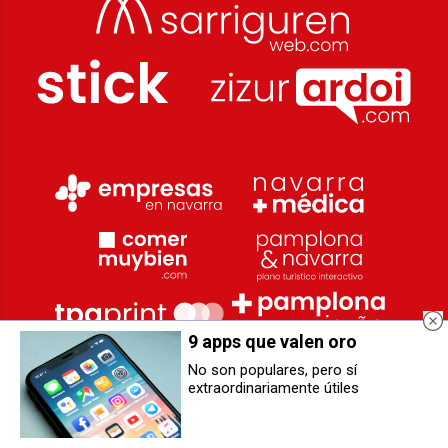
9 apps que valen oro
No son populares, pero sí
extraordinariamente útiles
El Instituto BIOMA y Sanitas
Controlado un incendio de
estudian el efecto de las olas de
vegetación en Olite
calor en la población urbana de
España