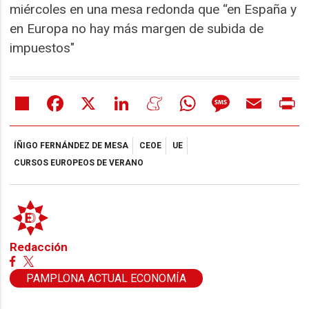
miércoles en una mesa redonda que “en España y
en Europa no hay más margen de subida de
impuestos"
Share
Facebook
X
LinkedIn
Meneame
WhatsApp
Message
Email
Pr
ÍÑIGO FERNÁNDEZ DE MESA
CEOE
UE
CURSOS EUROPEOS DE VERANO
Redacción
PAMPLONA ACTUAL ECONOMÍA