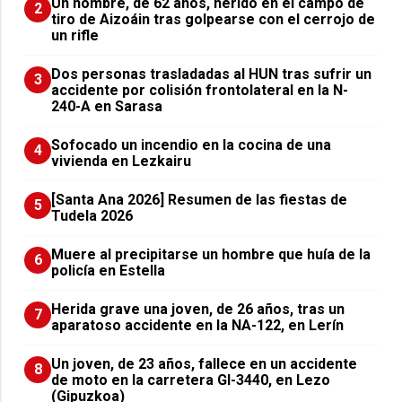
Un hombre, de 62 años, herido en el campo de
2
tiro de Aizoáin tras golpearse con el cerrojo de
un rifle
​Dos personas trasladadas al HUN tras sufrir un
3
accidente por colisión frontolateral en la N-
240-A en Sarasa
Sofocado un incendio en la cocina de una
4
vivienda en Lezkairu
[Santa Ana 2026] Resumen de las fiestas de
5
Tudela 2026
Muere al precipitarse un hombre que huía de la
6
policía en Estella
Herida grave una joven, de 26 años, tras un
7
aparatoso accidente en la NA-122, en Lerín
Un joven, de 23 años, fallece en un accidente
8
de moto en la carretera GI-3440, en Lezo
(Gipuzkoa)