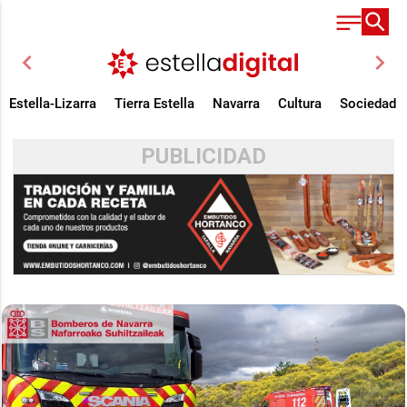
chevron_left
chevron_right
Estella-Lizarra
Tierra Estella
Navarra
Cultura
Sociedad
PUBLICIDAD