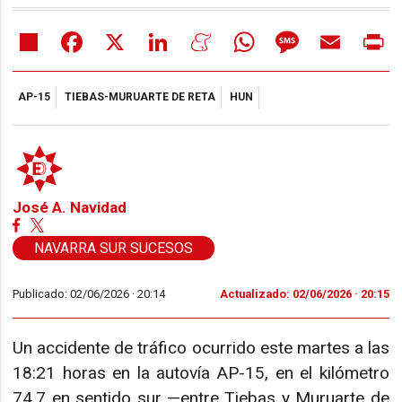
Share
Facebook
X
LinkedIn
Meneame
WhatsApp
Message
Email
Pr
AP-15
TIEBAS-MURUARTE DE RETA
HUN
José A. Navidad
NAVARRA SUR SUCESOS
Publicado: 02/06/2026 ·
20:14
Actualizado: 02/06/2026 · 20:15
Un accidente de tráfico ocurrido este martes a las
18:21 horas en la autovía AP-15, en el kilómetro
74,7 en sentido sur —entre Tiebas y Muruarte de