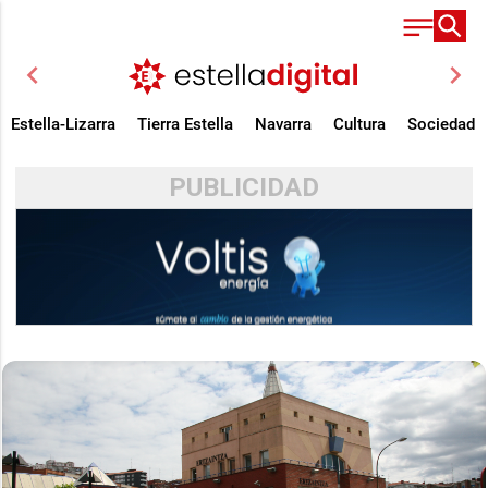
chevron_left
chevron_right
Estella-Lizarra
Tierra Estella
Navarra
Cultura
Sociedad
PUBLICIDAD