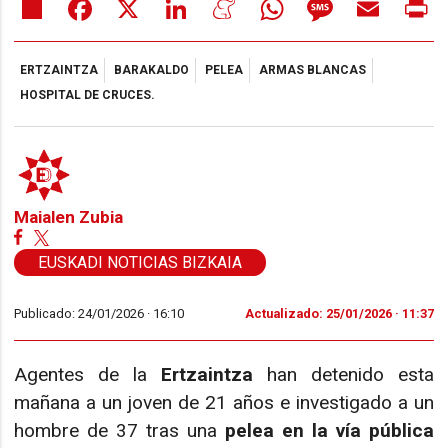
Share
Facebook
X
LinkedIn
Meneame
WhatsApp
Message
Email
Pr
ERTZAINTZA
BARAKALDO
PELEA
ARMAS BLANCAS
HOSPITAL DE CRUCES.
Maialen Zubia
EUSKADI NOTICIAS BIZKAIA
Publicado: 24/01/2026 ·
16:10
Actualizado: 25/01/2026 · 11:37
Agentes de la
Ertzaintza
han detenido esta
mañana a un joven de 21 años e investigado a un
hombre de 37 tras una
pelea en la vía pública