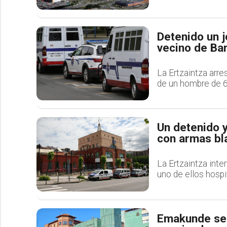
Detenido un j
vecino de Ba
La Ertzaintza arre
de un hombre de 60
Un detenido y
con armas bl
La Ertzaintza inte
uno de ellos hospi
Emakunde se u