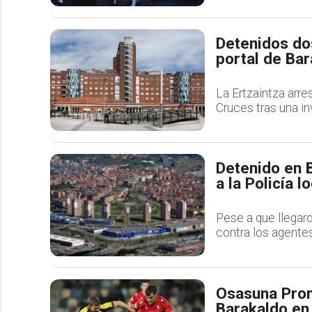
Detenidos dos
portal de Bar
La Ertzaintza arre
Cruces tras una i
Detenido en 
a la Policía l
Pese a que llegaro
contra los agentes
Osasuna Prom
Barakaldo en