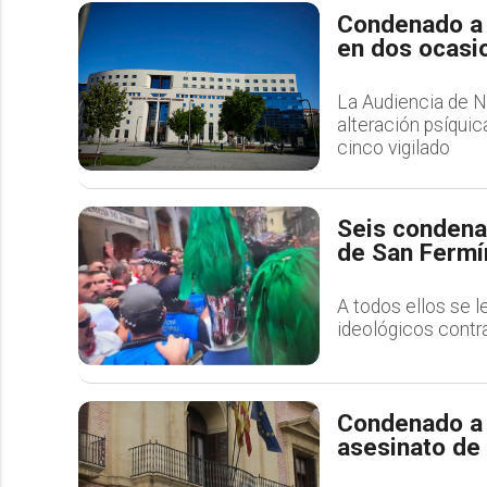
Condenado a 3
en dos ocasi
La Audiencia de N
alteración psíqui
cinco vigilado
Seis condena
de San Fermín
A todos ellos se l
ideológicos contr
Condenado a 1
asesinato de