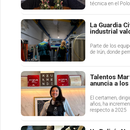
técnica en el Polo
La Guardia Ci
industrial va
Parte de los equip
de Irún, donde per
Talentos Mart
anuncia a los
El certamen, dirig
años, ha incremen
respecto a 2025