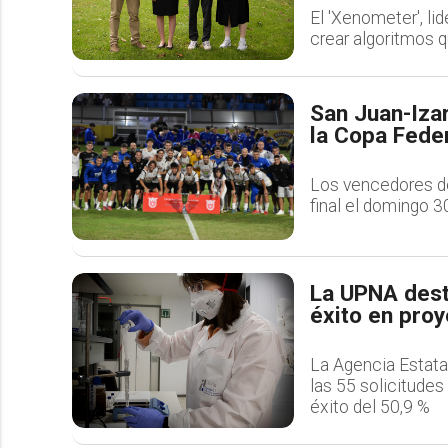
El 'Xenometer', li
crear algoritmos 
San Juan-Izar
la Copa Feder
Los vencedores de 
final el domingo 3
La UPNA dest
éxito en proy
La Agencia Estatal
las 55 solicitude
éxito del 50,9 %