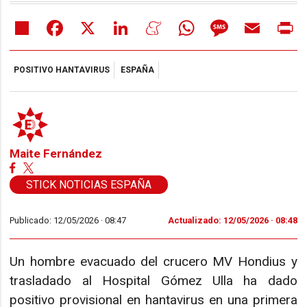
Share
Facebook
X
LinkedIn
Meneame
WhatsApp
Message
Email
Pr
POSITIVO HANTAVIRUS
ESPAÑA
Maite Fernández
STICK NOTICIAS ESPAÑA
Publicado: 12/05/2026 ·
08:47
Actualizado: 12/05/2026 · 08:48
Un hombre evacuado del crucero MV Hondius y
trasladado al Hospital Gómez Ulla ha dado
positivo provisional en hantavirus en una primera