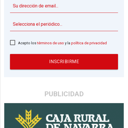
▼
Acepto los
términos de uso
y la
política de privacidad
INSCRIBIRME
PUBLICIDAD