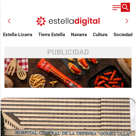
chevron_left
chevron_right
Estella-Lizarra
Tierra Estella
Navarra
Cultura
Sociedad
PUBLICIDAD