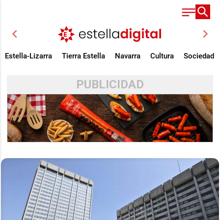
chevron_left
chevron_right
Estella-Lizarra
Tierra Estella
Navarra
Cultura
Sociedad
PUBLICIDAD