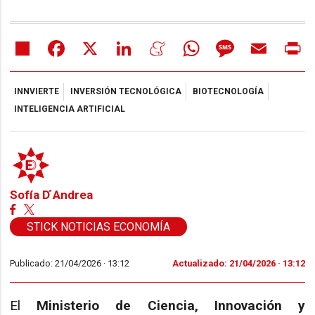
Share
Facebook
X
LinkedIn
Meneame
WhatsApp
Message
Email
Pr
INNVIERTE
INVERSIÓN TECNOLÓGICA
BIOTECNOLOGÍA
INTELIGENCIA ARTIFICIAL
Sofía D ́Andrea
STICK NOTICIAS ECONOMÍA
Publicado: 21/04/2026 ·
13:12
Actualizado: 21/04/2026 · 13:12
El
Ministerio de Ciencia, Innovación y