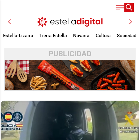
chevron_left
chevron_right
Estella-Lizarra
Tierra Estella
Navarra
Cultura
Sociedad
PUBLICIDAD