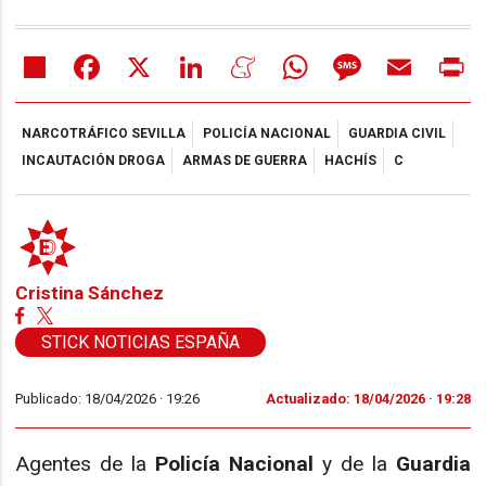
Share
Facebook
X
LinkedIn
Meneame
WhatsApp
Message
Email
Pr
NARCOTRÁFICO SEVILLA
POLICÍA NACIONAL
GUARDIA CIVIL
INCAUTACIÓN DROGA
ARMAS DE GUERRA
HACHÍS
C
Cristina Sánchez
STICK NOTICIAS ESPAÑA
Publicado: 18/04/2026 ·
19:26
Actualizado: 18/04/2026 · 19:28
Agentes de la
Policía Nacional
y de la
Guardia