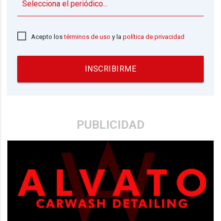
▼
Acepto los
términos de uso
y la
política de privacidad
INSCRIBIRME
PUBLICIDAD