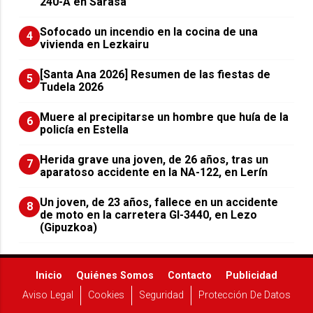
240-A en Sarasa
Sofocado un incendio en la cocina de una
4
vivienda en Lezkairu
[Santa Ana 2026] Resumen de las fiestas de
5
Tudela 2026
Muere al precipitarse un hombre que huía de la
6
policía en Estella
Herida grave una joven, de 26 años, tras un
7
aparatoso accidente en la NA-122, en Lerín
Un joven, de 23 años, fallece en un accidente
8
de moto en la carretera GI-3440, en Lezo
(Gipuzkoa)
Inicio
Quiénes Somos
Contacto
Publicidad
Aviso Legal
Cookies
Seguridad
Protección De Datos