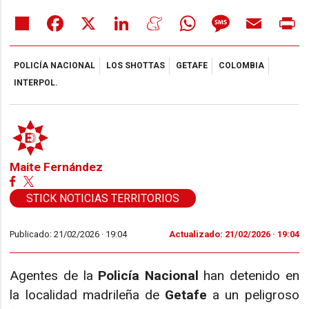
Share
Facebook
X
LinkedIn
Meneame
WhatsApp
Message
Email
Pr
POLICÍA NACIONAL
LOS SHOTTAS
GETAFE
COLOMBIA
INTERPOL.
Maite Fernández
STICK NOTICIAS TERRITORIOS
Publicado: 21/02/2026 ·
19:04
Actualizado: 21/02/2026 · 19:04
Agentes de la
Policía Nacional
han detenido en
la localidad madrileña de
Getafe
a un peligroso