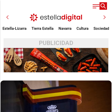
chevron_left
chevron_right
Estella-Lizarra
Tierra Estella
Navarra
Cultura
Sociedad
PUBLICIDAD