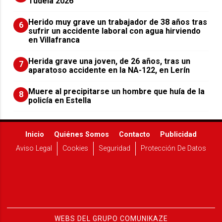
Tudela 2026
Herido muy grave un trabajador de 38 años tras
6
sufrir un accidente laboral con agua hirviendo
en Villafranca
Herida grave una joven, de 26 años, tras un
7
aparatoso accidente en la NA-122, en Lerín
Muere al precipitarse un hombre que huía de la
8
policía en Estella
Inicio
Quiénes Somos
Contacto
Publicidad
Aviso Legal
Cookies
Seguridad
Protección De Datos
WEBS DEL GRUPO COMUNIKAZE