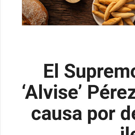
El Supremo
‘Alvise’ Pére
causa por de
i