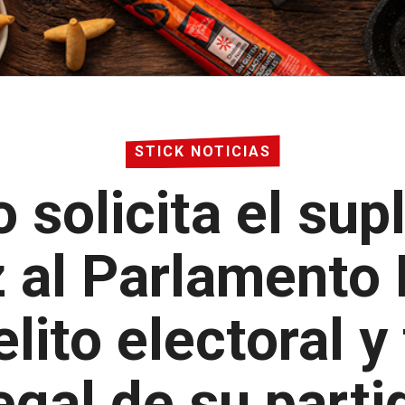
STICK NOTICIAS
 solicita el supl
z al Parlamento
lito electoral y
legal de su parti