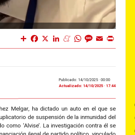
Share
Facebook
X
LinkedIn
Meneame
WhatsApp
Message
Email
Print
Publicado: 14/10/2025 ·
00:00
Actualizado: 14/10/2025 · 17:44
chez Melgar, ha dictado un auto en el que se
uplicatorio de suspensión de la inmunidad del
 como ‘Alvise’. La investigación contra él se
nanciación ilegal de partido político, vinculado