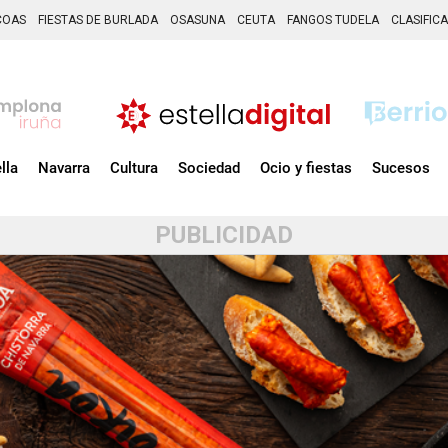
COAS
FIESTAS DE BURLADA
OSASUNA
CEUTA
FANGOS TUDELA
CLASIFIC
lla
Navarra
Cultura
Sociedad
Ocio y fiestas
Sucesos
PUBLICIDAD