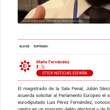
ALVISE PÉREZ, EN EL VÍDEO EN SUS REDES PUBLICADO
ALVISE
SUPREMO
Maite Fernández
STICK NOTICIAS ESPAÑA
El magistrado de la Sala Penal, Julián Sán
acuerda solicitar al Parlamento Europeo el s
eurodiputado Luis Pérez Fernández, conocido
centra en un presunto delito electoral y de fi