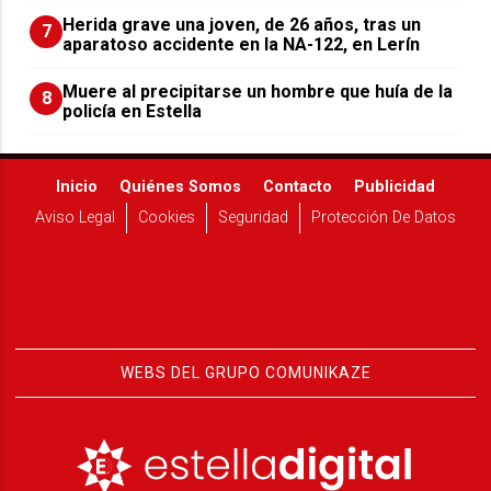
Herida grave una joven, de 26 años, tras un
7
aparatoso accidente en la NA-122, en Lerín
Muere al precipitarse un hombre que huía de la
8
policía en Estella
Inicio
Quiénes Somos
Contacto
Publicidad
Aviso Legal
Cookies
Seguridad
Protección De Datos
WEBS DEL GRUPO COMUNIKAZE