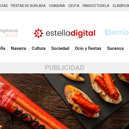
COAS
FIESTAS DE BURLADA
OSASUNA
CEUTA
FANGOS TUDELA
CLASIFIC
lla
Navarra
Cultura
Sociedad
Ocio y fiestas
Sucesos
PUBLICIDAD