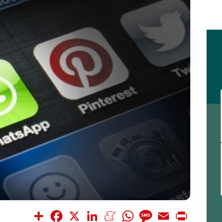
Share
Facebook
X
LinkedIn
Meneame
WhatsApp
Message
Email
Print