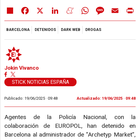
Share
Facebook
X
LinkedIn
Meneame
WhatsApp
Message
Email
Pr
BARCELONA
DETENIDOS
DARK WEB
DROGAS
Jokin Vivanco
STICK NOTICIAS ESPAÑA
Publicado: 19/06/2025 ·
09:48
Actualizado: 19/06/2025 · 09:48
Agentes de la Policía Nacional, con la
colaboración de EUROPOL, han detenido en
Barcelona al administrador de “Archetyp Market”,