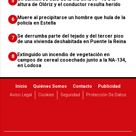
5
altura de Olóriz y el conductor resulta herido
Muere al precipitarse un hombre que huía de la
6
policía en Estella
Se derrumba parte del tejado y del tercer piso
7
de una vivienda deshabitada en Puente la Reina
Extinguido un incendio de vegetación en
8
campos de cereal cosechado junto a la NA-134,
en Lodosa
Inicio
Quiénes Somos
Contacto
Publicidad
Aviso Legal
Cookies
Seguridad
Protección De Datos