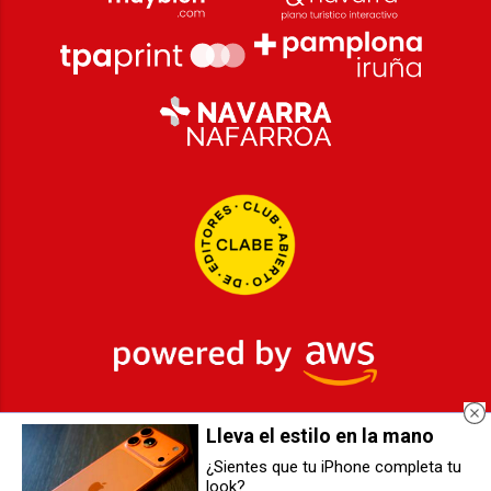
Lleva el estilo en la mano
2026
© Grupo Comunikaze
¿Sientes que tu iPhone completa tu
look?