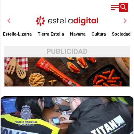
chevron_left
chevron_right
Estella-Lizarra
Tierra Estella
Navarra
Cultura
Sociedad
PUBLICIDAD