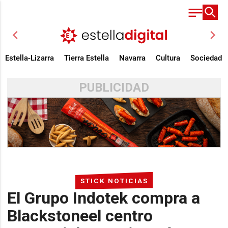
chevron_left
chevron_right
Estella-Lizarra
Tierra Estella
Navarra
Cultura
Sociedad
PUBLICIDAD
STICK NOTICIAS
El Grupo Indotek compra a
Blackstoneel centro