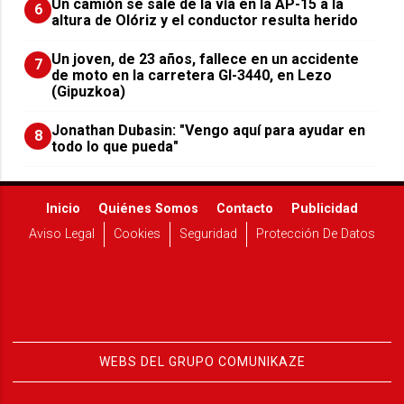
Un camión se sale de la vía en la AP-15 a la
6
altura de Olóriz y el conductor resulta herido
Un joven, de 23 años, fallece en un accidente
7
de moto en la carretera GI-3440, en Lezo
(Gipuzkoa)
Jonathan Dubasin: "Vengo aquí para ayudar en
8
todo lo que pueda"
Inicio
Quiénes Somos
Contacto
Publicidad
Aviso Legal
Cookies
Seguridad
Protección De Datos
WEBS DEL GRUPO COMUNIKAZE