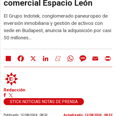
comercial Espacio León
El Grupo Indotek, conglomerado paneuropeo de
inversión inmobiliaria y gestión de activos con
sede en Budapest, anuncia la adquisición por casi
50 millones...
Share
Facebook
X
LinkedIn
Meneame
WhatsApp
Message
Email
Pr
Redacción
STICK NOTICIAS NOTAS DE PRENSA
Publicado: 12/08/2024 ·
08:52
Actualizado: 12/08/2024 · 08:52