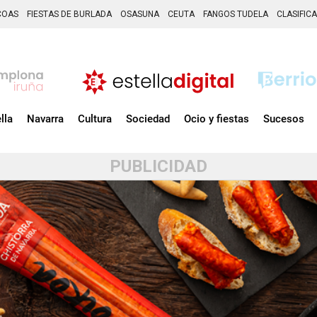
COAS
FIESTAS DE BURLADA
OSASUNA
CEUTA
FANGOS TUDELA
CLASIFIC
lla
Navarra
Cultura
Sociedad
Ocio y fiestas
Sucesos
PUBLICIDAD