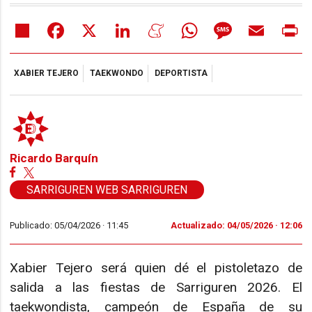
Share
Facebook
X
LinkedIn
Meneame
WhatsApp
Message
Email
Pr
XABIER TEJERO
TAEKWONDO
DEPORTISTA
Ricardo Barquín
SARRIGUREN WEB SARRIGUREN
Publicado: 05/04/2026 ·
11:45
Actualizado: 04/05/2026 · 12:06
Xabier Tejero será quien dé el pistoletazo de
salida a las fiestas de Sarriguren 2026. El
taekwondista, campeón de España de su