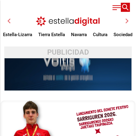
chevron_left
chevron_right
Estella-Lizarra
Tierra Estella
Navarra
Cultura
Sociedad
PUBLICIDAD