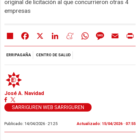
original de licitación al que concurrieron otras 4
empresas
Share
Facebook
X
LinkedIn
Meneame
WhatsApp
Message
Email
Pr
ERRIPAGAÑA
CENTRO DE SALUD
José A. Navidad
SARRIGUREN WEB SARRIGUREN
Publicado: 14/04/2026 ·
21:25
Actualizado: 15/04/2026 · 07:55