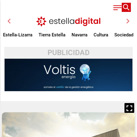
chevron_left
chevron_right
Estella-Lizarra
Tierra Estella
Navarra
Cultura
Sociedad
PUBLICIDAD