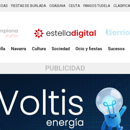
COAS
FIESTAS DE BURLADA
OSASUNA
CEUTA
FANGOS TUDELA
CLASIFIC
lla
Navarra
Cultura
Sociedad
Ocio y fiestas
Sucesos
PUBLICIDAD