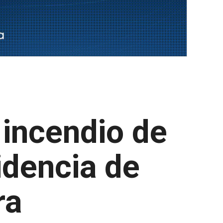
 incendio de
sidencia de
ra