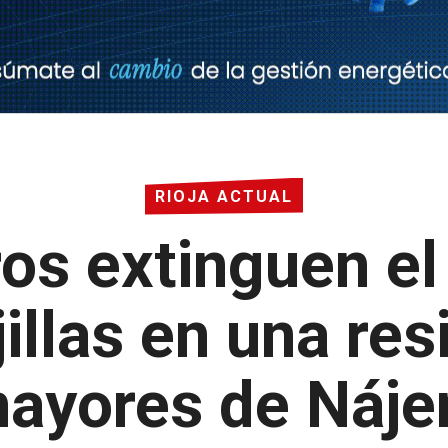
RIOJA ACTUAL
s extinguen el
illas en una re
ayores de Náje