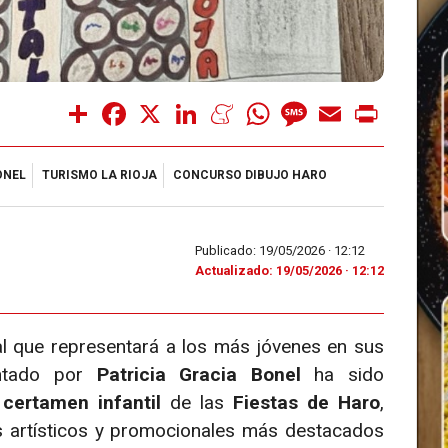
Share
Facebook
X
LinkedIn
Meneame
WhatsApp
Message
Email
Print
ONEL
TURISMO LA RIOJA
CONCURSO DIBUJO HARO
Publicado: 19/05/2026 ·
12:12
Actualizado: 19/05/2026 · 12:12
ial que representará a los más jóvenes en sus
entado por
Patricia Gracia Bonel
ha sido
 certamen infantil
de las
Fiestas de Haro
,
 artísticos y promocionales más destacados