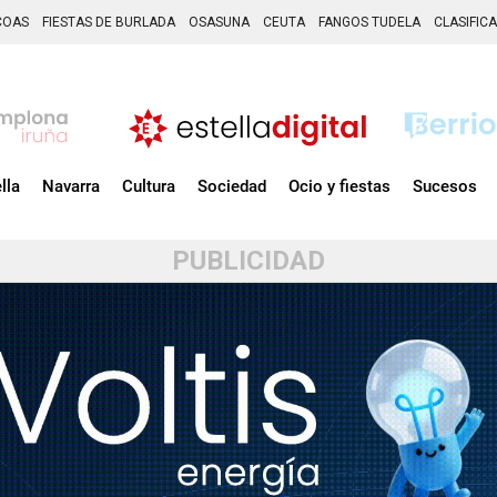
COAS
FIESTAS DE BURLADA
OSASUNA
CEUTA
FANGOS TUDELA
CLASIFIC
lla
Navarra
Cultura
Sociedad
Ocio y fiestas
Sucesos
PUBLICIDAD