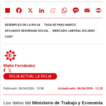
Share
Facebook
X
LinkedIn
Meneame
WhatsApp
Message
Email
Pr
DESEMPLEO EN LA RIOJA
TASA DE PARO MARZO
AFILIADOS SEGURIDAD SOCIAL
MERCADO LABORAL RIOJANO
CONT
Maite Fernández
RIOJA ACTUAL LA RIOJA
Publicado: 06/04/2026 ·
10:58
Actualizado: 06/04/2026 · 12:25
Los datos del
Ministerio de Trabajo y Economía