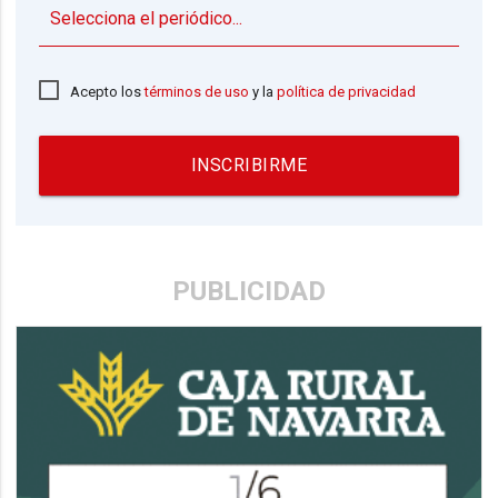
▼
Acepto los
términos de uso
y la
política de privacidad
INSCRIBIRME
PUBLICIDAD