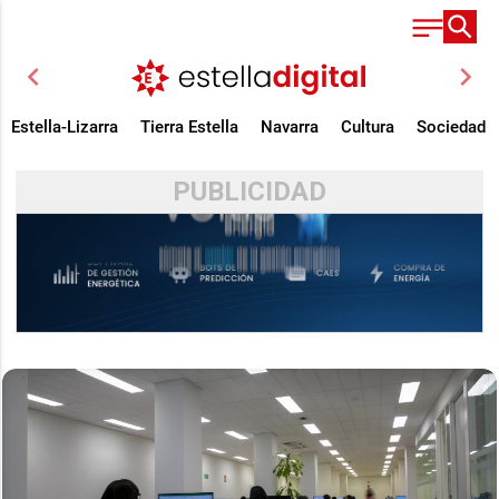
chevron_left
chevron_right
Estella-Lizarra
Tierra Estella
Navarra
Cultura
Sociedad
PUBLICIDAD