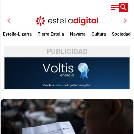
chevron_left
chevron_right
Estella-Lizarra
Tierra Estella
Navarra
Cultura
Sociedad
PUBLICIDAD