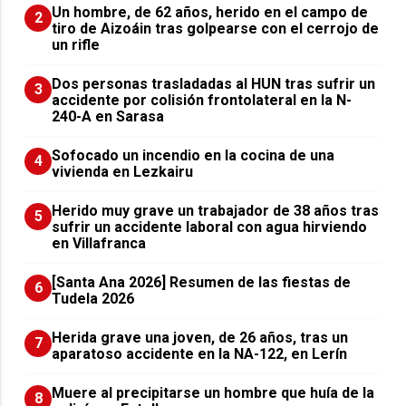
Un hombre, de 62 años, herido en el campo de
2
tiro de Aizoáin tras golpearse con el cerrojo de
un rifle
​Dos personas trasladadas al HUN tras sufrir un
3
accidente por colisión frontolateral en la N-
240-A en Sarasa
Sofocado un incendio en la cocina de una
4
vivienda en Lezkairu
Herido muy grave un trabajador de 38 años tras
5
sufrir un accidente laboral con agua hirviendo
en Villafranca
[Santa Ana 2026] Resumen de las fiestas de
6
Tudela 2026
Herida grave una joven, de 26 años, tras un
7
aparatoso accidente en la NA-122, en Lerín
Muere al precipitarse un hombre que huía de la
8