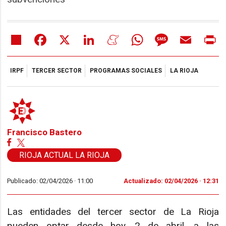
Share
Facebook
X
LinkedIn
Meneame
WhatsApp
Message
Email
Pr
IRPF
TERCER SECTOR
PROGRAMAS SOCIALES
LA RIOJA
Francisco Bastero
RIOJA ACTUAL LA RIOJA
Publicado: 02/04/2026 ·
11:00
Actualizado: 02/04/2026 · 12:31
Las entidades del tercer sector de La Rioja
pueden optar desde hoy, 2 de abril, a las