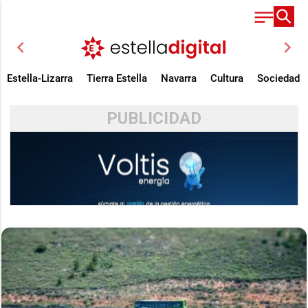
chevron_left
chevron_right
Estella-Lizarra
Tierra Estella
Navarra
Cultura
Sociedad
PUBLICIDAD