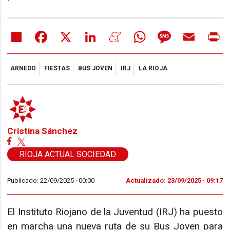
Share
Facebook
X
LinkedIn
Meneame
WhatsApp
Message
Email
Pr
ARNEDO
FIESTAS
BUS JOVEN
IRJ
LA RIOJA
Cristina Sánchez
RIOJA ACTUAL SOCIEDAD
Publicado: 22/09/2025 ·
00:00
Actualizado: 23/09/2025 · 09:17
El Instituto Riojano de la Juventud (IRJ) ha puesto
en marcha una nueva ruta de su Bus Joven para