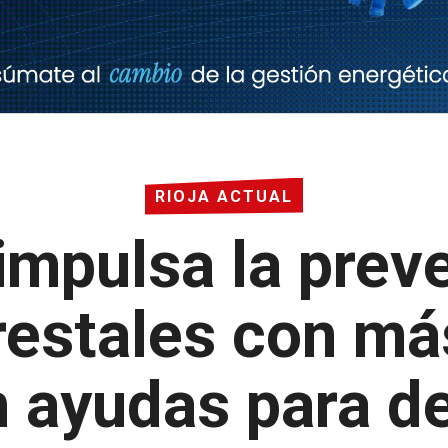
RIOJA ACTUAL
 impulsa la prev
restales con m
n ayudas para d