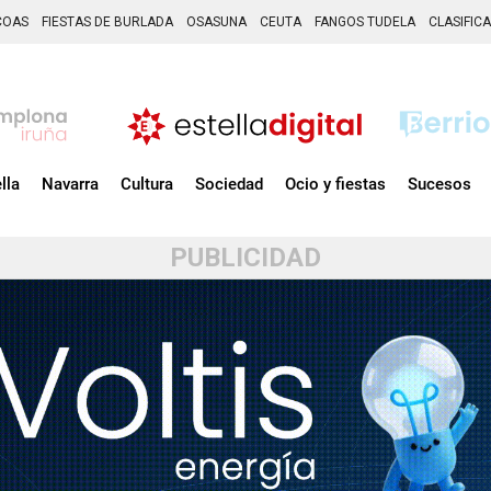
COAS
FIESTAS DE BURLADA
OSASUNA
CEUTA
FANGOS TUDELA
CLASIFIC
lla
Navarra
Cultura
Sociedad
Ocio y fiestas
Sucesos
PUBLICIDAD