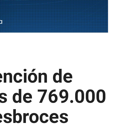
ención de
ás de 769.000
esbroces