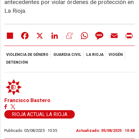
antecedentes por violar órdenes de protección en
La Rioja.
Share
Facebook
X
LinkedIn
Meneame
WhatsApp
Message
Email
Pr
VIOLENCIA DE GÉNERO
GUARDIA CIVIL
LA RIOJA
VIOGÉN
DETENCIÓN
Francisco Bastero
RIOJA ACTUAL LA RIOJA
Publicado: 05/08/2025 ·
10:35
Actualizado: 05/08/2025 · 10:48