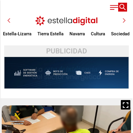
chevron_left
chevron_right
Estella-Lizarra
Tierra Estella
Navarra
Cultura
Sociedad
PUBLICIDAD