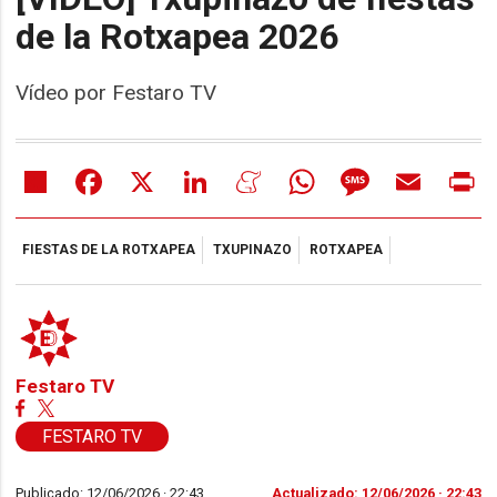
de la Rotxapea 2026
Vídeo por Festaro TV
Share
Facebook
X
LinkedIn
Meneame
WhatsApp
Message
Email
Pr
FIESTAS DE LA ROTXAPEA
TXUPINAZO
ROTXAPEA
Festaro TV
FESTARO TV
Publicado: 12/06/2026 ·
22:43
Actualizado: 12/06/2026 · 22:43