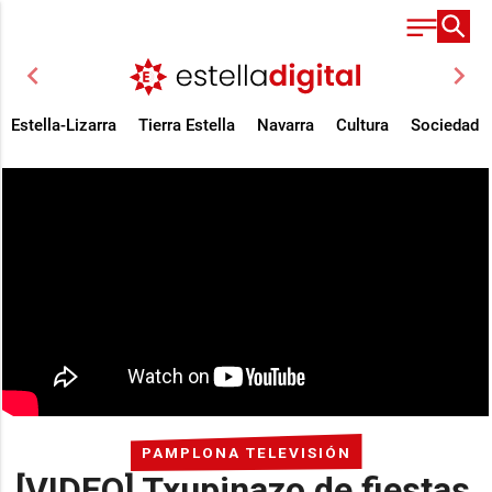
chevron_left
chevron_right
Estella-Lizarra
Tierra Estella
Navarra
Cultura
Sociedad
PAMPLONA TELEVISIÓN
[VIDEO] Txupinazo de fiestas