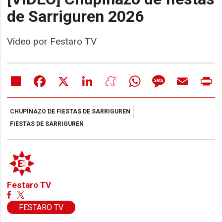
de Sarriguren 2026
Vídeo por Festaro TV
Share
Facebook
X
LinkedIn
Meneame
WhatsApp
Message
Email
Pr
CHUPINAZO DE FIESTAS DE SARRIGUREN
FIESTAS DE SARRIGUREN
Festaro TV
FESTARO TV