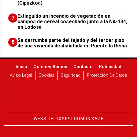
(Gipuzkoa)
Extinguido un incendio de vegetación en
7
campos de cereal cosechado junto a la NA-134,
en Lodosa
Se derrumba parte del tejado y del tercer piso
8
de una vivienda deshabitada en Puente la Reina
Inicio
Quiénes Somos
Contacto
Publicidad
Aviso Legal
Cookies
Seguridad
Protección De Datos
WEBS DEL GRUPO COMUNIKAZE