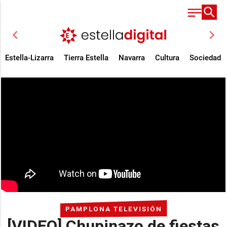
chevron_left
chevron_right
Estella-Lizarra
Tierra Estella
Navarra
Cultura
Sociedad
PAMPLONA TELEVISIÓN
[VIDEO] Chupinazo de fiestas