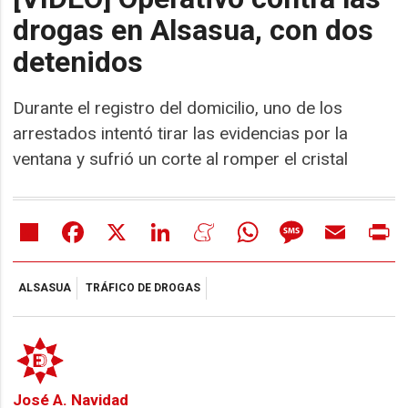
drogas en Alsasua, con dos
detenidos
Durante el registro del domicilio, uno de los
arrestados intentó tirar las evidencias por la
ventana y sufrió un corte al romper el cristal
Share
Facebook
X
LinkedIn
Meneame
WhatsApp
Message
Email
Pr
ALSASUA
TRÁFICO DE DROGAS
José A. Navidad