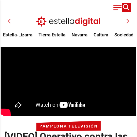
chevron_left
chevron_right
Estella-Lizarra
Tierra Estella
Navarra
Cultura
Sociedad
PAMPLONA TELEVISIÓN
[VIDEO] Operativo contra las