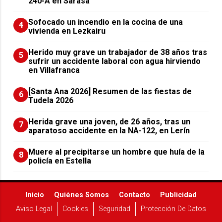
240-A en Sarasa
Sofocado un incendio en la cocina de una
4
vivienda en Lezkairu
Herido muy grave un trabajador de 38 años tras
5
sufrir un accidente laboral con agua hirviendo
en Villafranca
[Santa Ana 2026] Resumen de las fiestas de
6
Tudela 2026
Herida grave una joven, de 26 años, tras un
7
aparatoso accidente en la NA-122, en Lerín
Muere al precipitarse un hombre que huía de la
8
policía en Estella
Inicio
Quiénes Somos
Contacto
Publicidad
Aviso Legal
Cookies
Seguridad
Protección De Datos