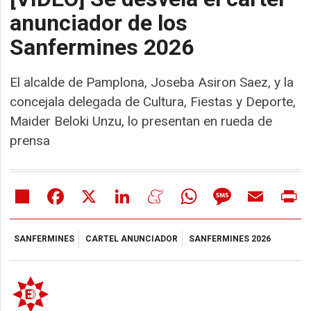
anunciador de los
Sanfermines 2026
El alcalde de Pamplona, Joseba Asiron Saez, y la
concejala delegada de Cultura, Fiestas y Deporte,
Maider Beloki Unzu, lo presentan en rueda de
prensa
Share
Facebook
X
LinkedIn
Meneame
WhatsApp
Message
Email
Pr
SANFERMINES
CARTEL ANUNCIADOR
SANFERMINES 2026