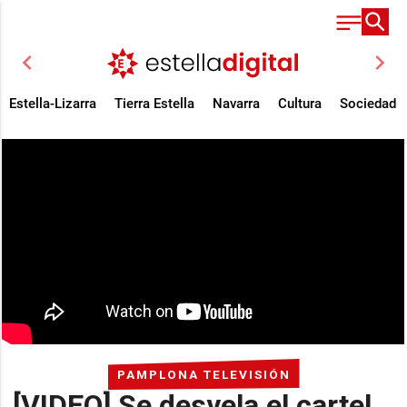
chevron_left
chevron_right
Estella-Lizarra
Tierra Estella
Navarra
Cultura
Sociedad
PAMPLONA TELEVISIÓN
[VIDEO] Se desvela el cartel